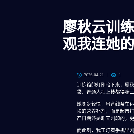
廖秋云训
观我连她
2026-04-21
1
训练馆的灯刚暗下来，廖
袋、普通人扛上楼都得喘
她脚步轻快，肩背线条在
块的营养补剂，而是超市
产日期还是昨天刚印的。
而此刻，我正盯着手机里刚