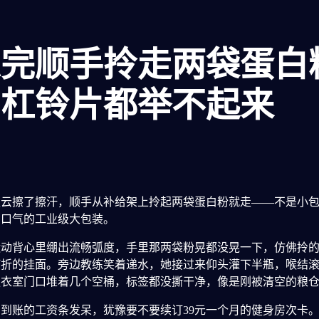
练完顺手拎走两袋蛋白
的杠铃片都举不起来
秋云擦了擦汗，顺手从补给架上拎起两袋蛋白粉就走——不是小
三口气的工业级大包装。
运动背心里绷出流畅弧度，手里那两袋粉晃都没晃一下，仿佛拎
打折的挂面。旁边教练笑着递水，她接过来仰头灌下半瓶，喉结
更衣室门口堆着几个空桶，标签都没撕干净，像是刚被清空的粮
到账的工资条发呆，犹豫要不要续订39元一个月的健身房次卡