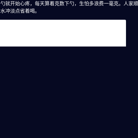
三勺就开始心疼，每天算着克数下勺，生怕多浪费一毫克。人家
开水冲淡点省着喝。