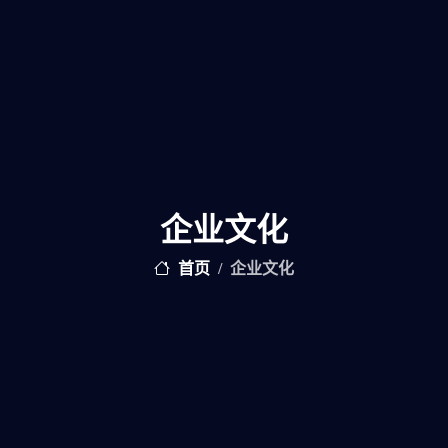
企业文化
首页
企业文化