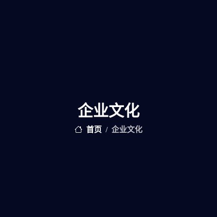
企业文化
首页
企业文化