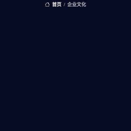
首页
企业文化