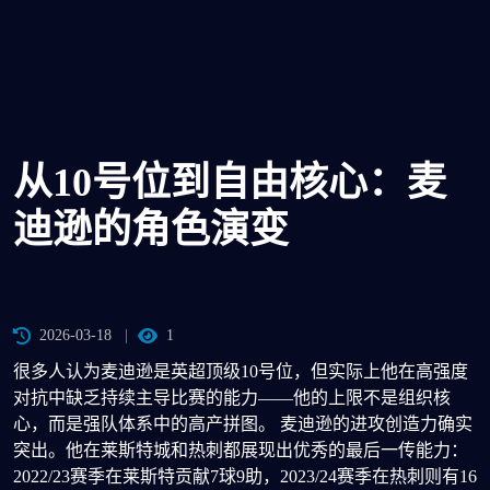
从10号位到自由核心：麦
迪逊的角色演变
2026-03-18
1
很多人认为麦迪逊是英超顶级10号位，但实际上他在高强度
对抗中缺乏持续主导比赛的能力——他的上限不是组织核
心，而是强队体系中的高产拼图。 麦迪逊的进攻创造力确实
突出。他在莱斯特城和热刺都展现出优秀的最后一传能力：
2022/23赛季在莱斯特贡献7球9助，2023/24赛季在热刺则有16