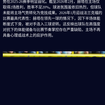
势在2025-26赛季明显弱化。截至2026年2月，赫塔在主场仅
取得2场胜利，胜率不足20%。球迷氛围虽依旧热烈，但球队
未能将主场气势转化为竞技成果。2026年1月迎战法兰克福的
比赛最具代表性：赫塔在领先一球的情况下，因下半场体能
断崖式下滑，被对手连入三球逆转。这反映出球队在高强度
对抗下的体能储备与比赛节奏掌控存在严重缺陷，主场不再
具备心理或战术上的庇护作用。