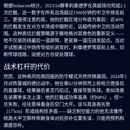
根据Sofascore统计，2023/24赛季利桑德罗在英超场均完成2.1
次拦截，这一数字在所有出场超过1500分钟的中卫中排名前
三。更值得注意的是，他的拦截区域分布极为靠前：近40%
的拦截发生在对方半场或中圈附近，远超传统中卫的活动范
围。这种高位拦截策略源于滕哈格对其角色的重新定义——
他不仅是防线最后一道屏障，更是第一道压迫发起点。当对
手试图通过中场传导组织进攻时，利桑德罗常提前上抢，切
断传球线路，迫使对方仓促处理球。
战术杠杆的代价
然而，这种高风险高回报的防守模式天然伴随漏洞。2024年3
月对阵曼城的德比战中，他在第62分钟贸然上抢哈兰德身后
的直塞球，结果被后者灵巧扣过，直接导致失球。类似场景
在该赛季多次上演：他的拦截成功率虽高（约68%），但一
旦失败，往往意味着身后空门大开。这与其身高劣势
（175cm）形成结构性矛盾——缺乏制空能力的他无法像传
统高大中卫那样依赖身体对抗弥补位置失误，只能用预判和
速度弥补。