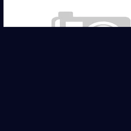
值得注意的是，瑞典中场整体风格偏重实用主义，缺乏顶级
盘带手或世界级组织者，但在团队协作、纪律性和体能储备
方面优势明显。面对F组中的日本队，瑞典需利用身体对抗
和高空球压制对手；对阵荷兰则需通过紧凑的中場绞杀限制
德容
万和城
等人的发挥；而对突尼斯一役，则有望凭借整体