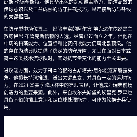
延斯·伦德奎斯特。他具备出色的跑动覆盖能力、简洁高效的
传球意识以及日益成熟的防守拦截技巧，是连接后防与锋线
的关键枢纽。
在防守型中场位置上，经验丰富的阿尔宾·埃克达尔依然是主
教练伊恩·布鲁克斯信赖的人选。尽管已过而立之年，但他在
中场的扫荡能力、位置感和比赛阅读能力仍属北欧顶级。他
的存在为瑞典队提供了稳定的防守屏障，尤其在面对日本或
荷兰这类技术流球队时，其对抗节奏变化的能力至关重要。
进攻端方面，效力于哥本哈根的古斯塔夫·尼尔松逐渐崭露头
角。他擅长持球推进、送出关键直塞，并具备一定的远射能
力。在2024-25赛季欧联杯中的亮眼表现，让他成为瑞典前场
创造力的重要来源。此外，来自埃尔夫斯堡的埃里克·罗森也
具备不俗的插上意识和定位球处理能力，可作为轮换奇兵使
用。