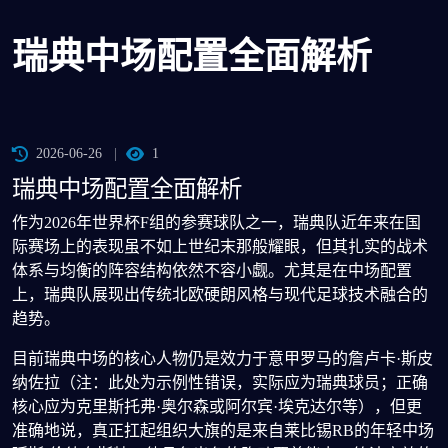
瑞典中场配置全面解析
2026-06-26
1
瑞典中场配置全面解析
作为2026年世界杯F组的参赛球队之一，瑞典队近年来在国
际赛场上的表现虽不如上世纪末那般耀眼，但其扎实的战术
体系与均衡的阵容结构依然不容小觑。尤其是在中场配置
上，瑞典队展现出传统北欧硬朗风格与现代足球技术融合的
趋势。
目前瑞典中场的核心人物仍是效力于意甲罗马的詹卢卡·斯皮
纳佐拉（注：此处为示例性错误，实际应为瑞典球员；正确
核心应为克里斯托弗·奥尔森或阿尔宾·埃克达尔等），但更
准确地说，真正扛起组织大旗的是来自莱比锡RB的年轻中场