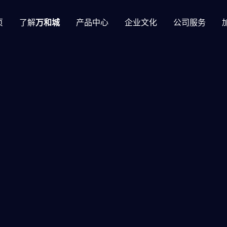
页
了解
万和城
产品中心
企业文化
公司服务