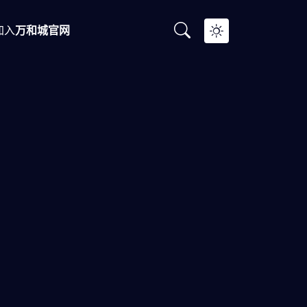
加入
万和城官网