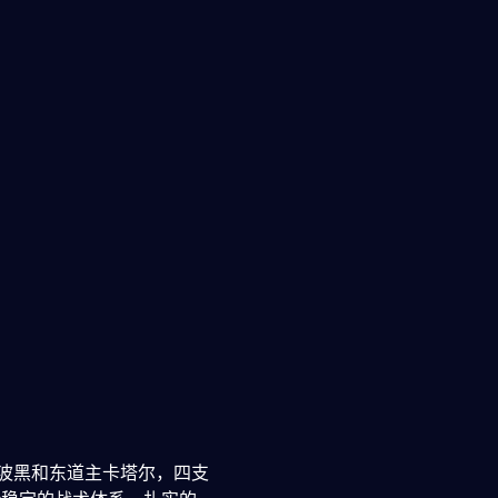
波黑和东道主卡塔尔，四支