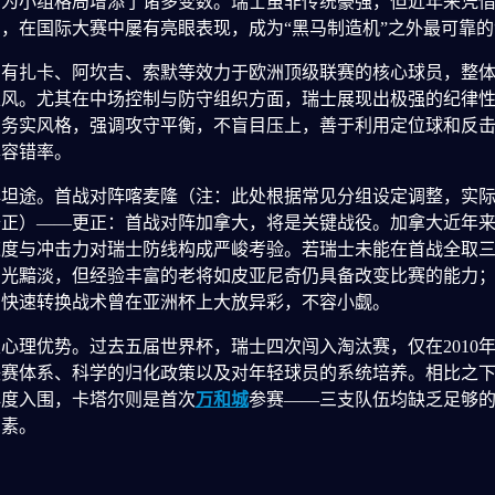
，为小组格局增添了诸多变数。瑞士虽非传统豪强，但近年来凭
，在国际大赛中屡有亮眼表现，成为“黑马制造机”之外最可靠的
拥有扎卡、阿坎吉、索默等效力于欧洲顶级联赛的核心球员，整
风。尤其在中场控制与防守组织方面，瑞士展现出极强的纪律性
的务实风格，强调攻守平衡，不盲目压上，善于利用定位球和反
具容错率。
非坦途。首战对阵喀麦隆（注：此处根据常见分组设定调整，实
正）——更正：首战对阵加拿大，将是关键战役。加拿大近年来
速度与冲击力对瑞士防线构成严峻考验。若瑞士未能在首战全取
星光黯淡，但经验丰富的老将如皮亚尼奇仍具备改变比赛的能力
与快速转换战术曾在亚洲杯上大放异彩，不容小觑。
心理优势。过去五届世界杯，瑞士四次闯入淘汰赛，仅在2010
赛体系、科学的归化政策以及对年轻球员的系统培养。相比之下
再度入围，卡塔尔则是首次
万和城
参赛——三支队伍均缺乏足够
因素。