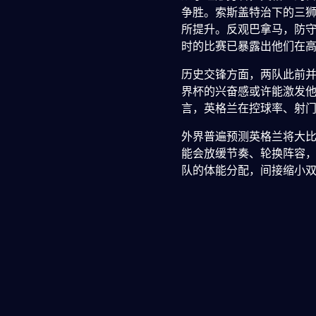
争胜。索斯盖特治下的三
所提升。反观巴拿马，防
时的比赛已暴露出他们在
历史交锋方面，两队此前
界杯的兴奋感或许能激发
言，英格兰在控球率、射
外界普遍预测英格兰将大比
能会放缓节奏、轮换阵容
队的体能分配，间接缩小