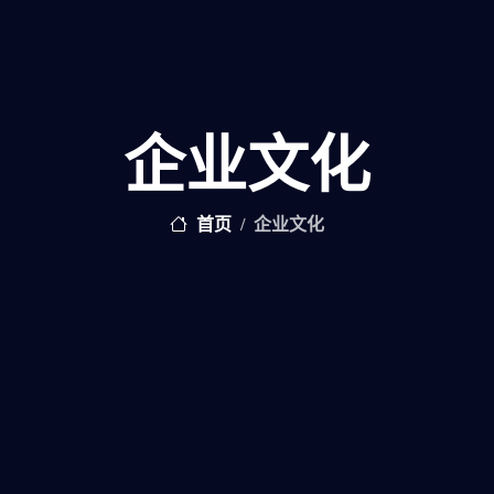
企业文化
首页
企业文化