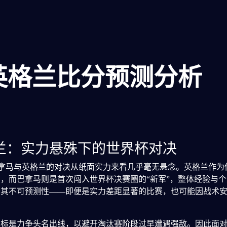
英格兰比分预测分析
兰：实力悬殊下的世界杯对决
拿马与英格兰的对决从纸面实力来看几乎毫无悬念。英格兰作为
，而巴拿马则是首次闯入世界杯决赛圈的“新军”，整体经验与
于其不可预测性——即便是实力差距显著的比赛，也可能因战术
目标是力争头名出线，以避开淘汰赛阶段过早遭遇强敌。因此面