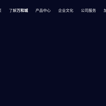
页
了解
万和城
产品中心
企业文化
公司服务