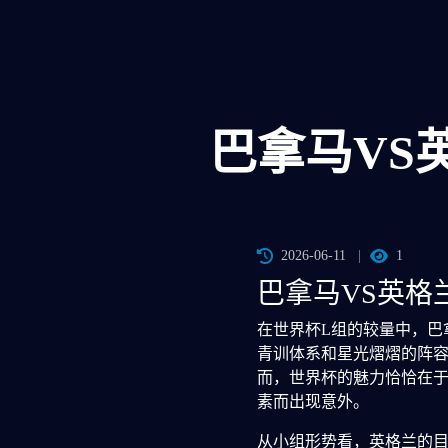
巴拿马VS
2026-06-11
1
巴拿马VS英格
在世界杯L组的较量中，巴
青训体系和星光熠熠的阵容
而，世界杯的魅力恰恰在
素而出现意外。
从小组形势看，英格兰的