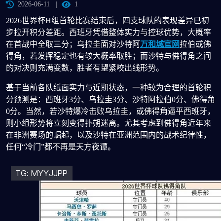
2026-06-11
1
2026世界杯H组首轮比赛结束后，四支球队的表现差异已初
步拉开积分差距。西班牙凭借整体实力与控球优势，大概率
在首战中全取三分；乌拉圭面对沙特阿
万和城官网
拉伯或佛
得角，若发挥稳定也有较大概率取胜；而沙特与佛得角之间
的对决则充满变数，胜者有望紧咬出线形势。
基于当前各队纸面实力与近期状态，一种较为合理的首轮积
分预测是：西班牙3分、乌拉圭3分、沙特阿拉伯0分、佛得角
0分。当然，若沙特爆冷击败乌拉圭，或佛得角逼平西班牙，
则小组形势将立刻变得扑朔迷离。尤其考虑到佛得角近年来
在非洲赛场的崛起，以及沙特在亚洲范围内的战术纪律性，
任何“冷门”都不再是天方夜谭。