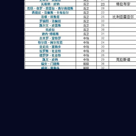
值得注意的是，H组并非传统意义上的“死亡之组”，但竞争
烈度不容小觑。西班牙虽为夺冠热门之一，但若首战轻敌，
极可能被对手偷袭；乌拉圭坐拥经验丰富的老将与新生代结
合的阵容，在关键战中往往韧性十足；而沙特和佛得角则具