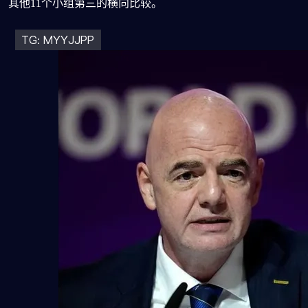
其他11个小组第三的横向比较。