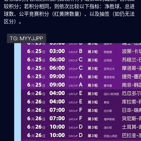
较积分；若积分相同，则依次比较以下指标：净胜球、总进
球数、公平竞赛积分（红黄牌数量）、以及抽签（如仍无法
区分）。