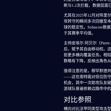
断与1.2次拦截，数据层面
尤其在2025年12月对阵
攻转守的瞬间多次回撤至
球的稳定性。Sofascore数据
于其赛季平均值。
主帅皮埃尔·阿贝尔（Pierr
后，赋予其自由移动权。
担更多横向覆盖任务。相较于
数略有下降，反映出角色
值得注意的是，穆罕默德
——这在南特面对低位防守
机会，其中一次助攻队友破
游球队普遍依赖边路传中
对比参照
横向对比法甲同类型攻击