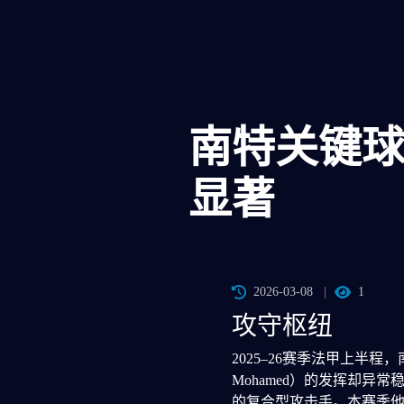
南特关键
显著
2026-03-08
1
攻守枢纽
2025–26赛季法甲上半
Mohamed）的发挥却异
的复合型攻击手。本赛季他