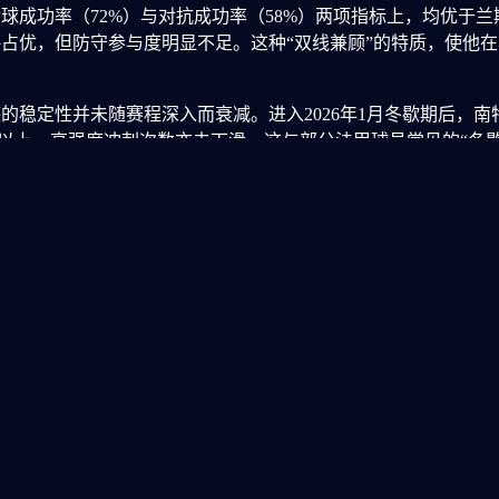
球成功率（72%）与对抗成功率（58%）两项指标上，均优于
占优，但防守参与度明显不足。这种“双线兼顾”的特质，使他
的稳定性并未随赛程深入而衰减。进入2026年1月冬歇期后，
公里以上，高强度冲刺次数亦未下滑。这与部分法甲球员常见的“冬
的提升。Transfermarkt将其当前市场估值定为1800万欧元
。
德的作用仍受限于南特整体进攻效率的瓶颈。球队本赛季场均射正
出机会，也常因终结能力不足而浪费。2026年2月中旬对阵克莱
后WhoScored仅给予其6.9分——这是他近三个月来的最低
对其盯防策略日趋严密。近五轮联赛中，他遭遇的贴身防守次数
。若南特无法在边路或锋线引入更具威胁的终结点，穆罕默德可能
力。这种“被战术孤立”的风险，已成为其持续高光的最大制约。