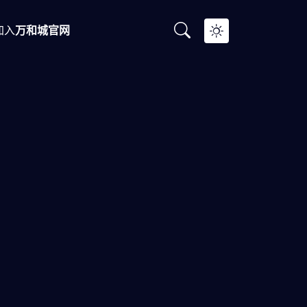
加入
万和城官网