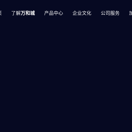
页
了解
万和城
产品中心
企业文化
公司服务