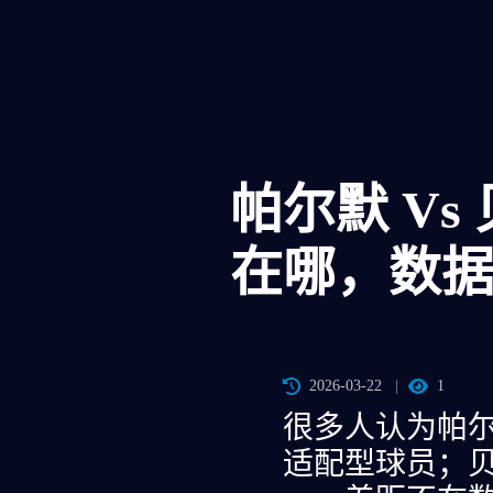
帕尔默 V
在哪，数
2026-03-22
1
很多人认为帕
适配型球员；