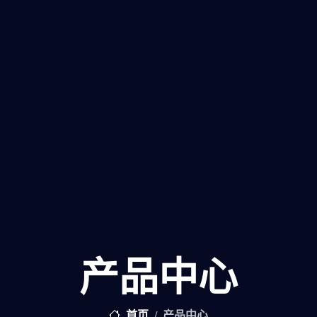
产品中心
首页
产品中心