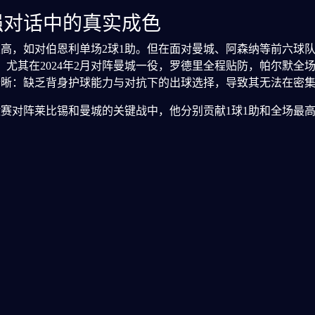
强对话中的真实成色
高，如对伯恩利单场2球1助。但在面对曼城、阿森纳等前六球队
6次。尤其在2024年2月对阵曼城一役，罗德里全程贴防，帕尔默全
清晰：缺乏背身护球能力与对抗下的出球选择，导致其无法在密
赛对阵莱比锡和曼城的关键战中，他分别贡献1球1助和全场最高
奇+罗德里双人包夹），他仍能通过斜插肋部接应维尼修斯，或
影响比赛”的能力，正是顶级中场的标志。结论明确：帕尔默是
拼图，后者已是强队杀手。
顶级中场的真实差距
中场如罗德里、德布劳内对比，差距主要在经验与战术纪律性。
会因前插过深留下空档；德布劳内的最后一传更具穿透力，但贝
布鲁诺·费尔南德斯更为接近——都是高产前腰，但缺乏在欧冠
遑论挑战贝林厄姆的层级。
核心原因，并非技术粗糙，而是缺乏“逆境破局”能力。他的所
乱、空间被压缩
万和城注册
，便难以自主创造机会。这本质上是