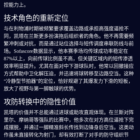
控能力上。
技术角色的重新定位
与在利物浦时期被频繁要求覆盖边路或承担高强度逼抢不
同，凯塔在兰斯更多扮演拖后组织者的角色。他不再需要频
繁冲刺或对抗，而是通过站位选择与短传调度串联防线与前
场。Sofascore数据显示，他本赛季场均传球成功率稳定在
87%以上，向前传球比例虽不高，但关键区域内的短传渗透
效率明显提升。尤其在面对中下游球队时，他常以回撤接应
方式帮助中卫化解压迫，并迅速将球转移至边路空当。这种
“冷静型节拍器”的定位，恰好规避了其爆发力下滑的短板，
放大了视野与第一脚触球的优势。
攻防转换中的隐性价值
凯塔的价值并不总能通过进球或助攻直观体现。在兰斯对阵
里尔、摩纳哥等强队的比赛中，他多次在对方高位逼抢下完
成摆脱，并通过一脚精准斜长传找到边锋身后空当。这类动
作虽未直接转化为射门，却有效打断了对手的防守组织节