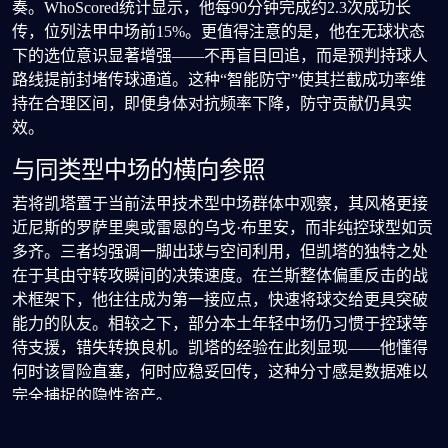
奏。WhoScored统计显示，他每90分钟完成约2.3次成功长
传，位列法甲中场前15%。更值得注意的是，他在无球状态
下的选位意识显著增强——不再盲目回追，而是预判持球人
路线提前封堵传球通道。这种“智能防守”使其拦截成功率维
持在合理区间，即便身体对抗频率下降，防守贡献仍具实
效。
与同类型中场的横向参照
若将凯塔置于当前法甲技术型中场群体中观察，其风格更接
近尼斯的罗萨里奥或雷恩的乌戈·布里安，而非纯控球型如贡
多齐。三者均强调一脚出球与空间利用，但凯塔的独特之处
在于其由守转攻瞬间的决策速度。在兰斯整体偏重反击的战
术框架下，他往往成为第一接应点，快速将球交给更具突破
能力的队友。相较之下，部分本土年轻中场仍习惯于控球等
待支援，错失转换良机。凯塔的经验在此刻显现——他懂得
何时该冒险直塞，何时应稳妥回传，这种分寸感是数据难以
完全捕捉的隐性资产。
持续性的隐忧与外部变量