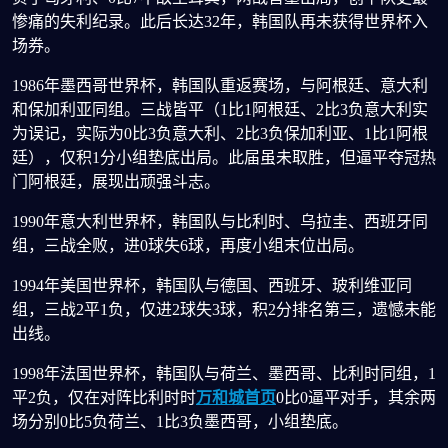
惨痛的失利纪录。此后长达32年，韩国队再未获得世界杯入
场券。
1986年墨西哥世界杯，韩国队重返赛场，与阿根廷、意大利
和保加利亚同组。三战皆平（1比1阿根廷、2比3负意大利实
为误记，实际为0比3负意大利、2比3负保加利亚、1比1阿根
廷），仅积1分小组垫底出局。此届虽未取胜，但逼平夺冠热
门阿根廷，展现出顽强斗志。
1990年意大利世界杯，韩国队与比利时、乌拉圭、西班牙同
组，三战全败，进0球失6球，再度小组末位出局。
1994年美国世界杯，韩国队与德国、西班牙、玻利维亚同
组，三战2平1负，仅进2球失3球，积2分排名第三，遗憾未能
出线。
1998年法国世界杯，韩国队与荷兰、墨西哥、比利时同组，1
平2负，仅在对阵比利时时
万和城首页
0比0逼平对手，其余两
场分别0比5负荷兰、1比3负墨西哥，小组垫底。