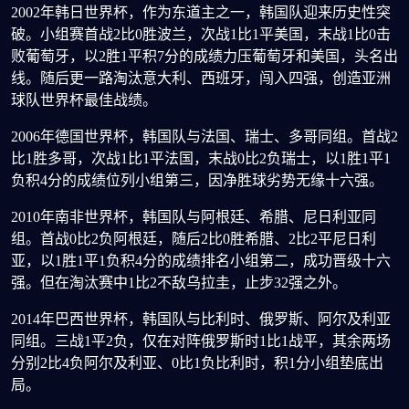
2002年韩日世界杯，作为东道主之一，韩国队迎来历史性突
破。小组赛首战2比0胜波兰，次战1比1平美国，末战1比0击
败葡萄牙，以2胜1平积7分的成绩力压葡萄牙和美国，头名出
线。随后更一路淘汰意大利、西班牙，闯入四强，创造亚洲
球队世界杯最佳战绩。
2006年德国世界杯，韩国队与法国、瑞士、多哥同组。首战2
比1胜多哥，次战1比1平法国，末战0比2负瑞士，以1胜1平1
负积4分的成绩位列小组第三，因净胜球劣势无缘十六强。
2010年南非世界杯，韩国队与阿根廷、希腊、尼日利亚同
组。首战0比2负阿根廷，随后2比0胜希腊、2比2平尼日利
亚，以1胜1平1负积4分的成绩排名小组第二，成功晋级十六
强。但在淘汰赛中1比2不敌乌拉圭，止步32强之外。
2014年巴西世界杯，韩国队与比利时、俄罗斯、阿尔及利亚
同组。三战1平2负，仅在对阵俄罗斯时1比1战平，其余两场
分别2比4负阿尔及利亚、0比1负比利时，积1分小组垫底出
局。