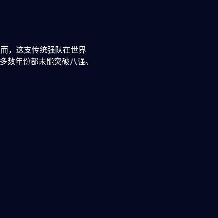
然而，这支传统强队在世界
余多数年份都未能突破八强。