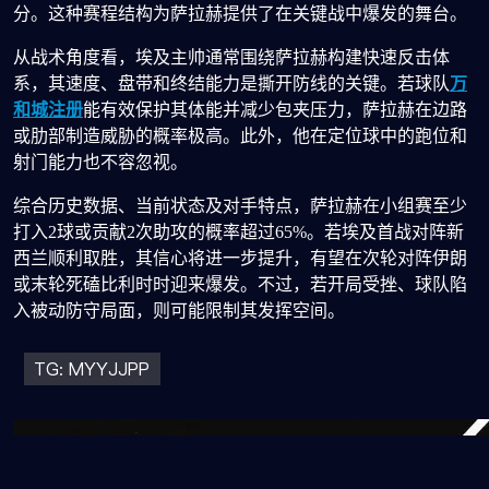
分。这种赛程结构为萨拉赫提供了在关键战中爆发的舞台。
从战术角度看，埃及主帅通常围绕萨拉赫构建快速反击体
系，其速度、盘带和终结能力是撕开防线的关键。若球队
万
和城注册
能有效保护其体能并减少包夹压力，萨拉赫在边路
或肋部制造威胁的概率极高。此外，他在定位球中的跑位和
射门能力也不容忽视。
综合历史数据、当前状态及对手特点，萨拉赫在小组赛至少
打入2球或贡献2次助攻的概率超过65%。若埃及首战对阵新
西兰顺利取胜，其信心将进一步提升，有望在次轮对阵伊朗
或末轮死磕比利时时迎来爆发。不过，若开局受挫、球队陷
入被动防守局面，则可能限制其发挥空间。