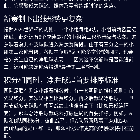
此，它频繁成为球迷、媒体乃至教练组讨论的焦点。
新赛制下出线形势更复杂
按照2026世界杯的规则，12个小组每组4队，小组前两名直接
出线，此外还有8个成绩最好的小组第三也能晋级淘汰赛。这
意味着总共32支球队进入淘汰赛阶段。由于有三分之一的小
组第三都能晋级，各队在争取“尽可能多拿分”的同时，也会
格外关注自己的净胜球表现——因为这不仅影响是否能进前
二，还可能决定能否挤进“最佳第三名”行列。
积分相同时，净胜球是首要排序标准
国际足联在判定小组赛排名时，有一套明确的排序规则：首
先是积分，其次是相互比赛积分，再之后就是净胜球。一旦
两支或多支球队在相互战绩上也难分高下（比如形成连环
套），那么总净胜球就成为打破僵局的首要指标。例如，A
队和B队同积6分，彼此战平，但A队另两场赢了3-0和2-0，
而B队赢的是1-0和1-0，那么A队凭借更高的净胜球将排在前
面。