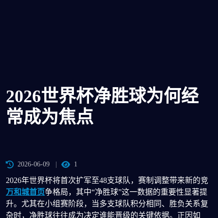
2026世界杯净胜球为何经
常成为焦点
2026-06-09
1
2026年世界杯将首次扩军至48支球队，赛制调整带来新的竞
万和城首页
争格局，其中“净胜球”这一数据的重要性显著提
升。尤其在小组赛阶段，当多支球队积分相同、胜负关系复
杂时，净胜球往往成为决定谁能晋级的关键依据。正因如