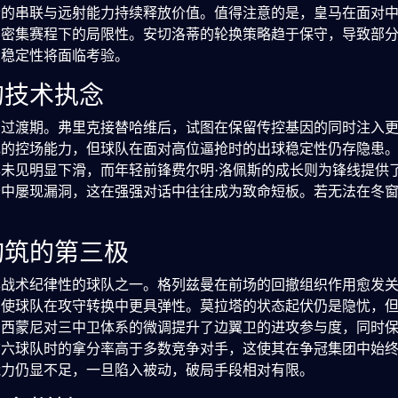
沿的串联与远射能力持续释放价值。值得注意的是，皇马在面对
在密集赛程下的局限性。安切洛蒂的轮换策略趋于保守，导致部
，稳定性将面临考验。
的技术执念
的过渡期。弗里克接替哈维后，试图在保留传控基因的同时注入
色的控场能力，但球队在面对高位逼抢时的出球稳定性仍存隐患
未见明显下滑，而年轻前锋费尔明·洛佩斯的成长则为锋线提供
守中屡现漏洞，这在强强对话中往往成为致命短板。若无法在冬
构筑的第三极
具战术纪律性的球队之一。格列兹曼在前场的回撤组织作用愈发
，使球队在攻守转换中更具弹性。莫拉塔的状态起伏仍是隐忧，
。西蒙尼对三中卫体系的微调提升了边翼卫的进攻参与度，同时
前六球队时的拿分率高于多数竞争对手，这使其在争冠集团中始
能力仍显不足，一旦陷入被动，破局手段相对有限。