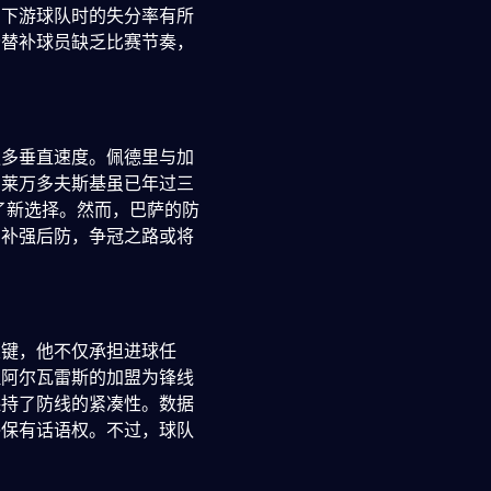
中下游球队时的失分率有所
分替补球员缺乏比赛节奏，
更多垂直速度。佩德里与加
。莱万多夫斯基虽已年过三
了新选择。然而，巴萨的防
窗补强后防，争冠之路或将
关键，他不仅承担进球任
但阿尔瓦雷斯的加盟为锋线
保持了防线的紧凑性。数据
终保有话语权。不过，球队