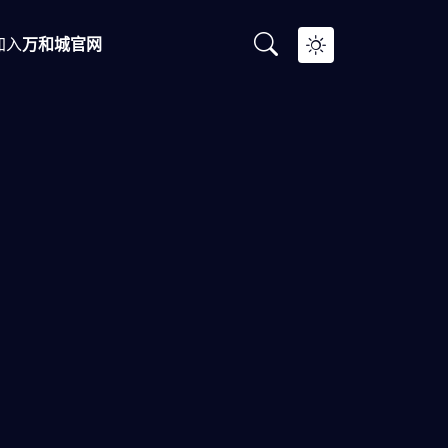
加入
万和城官网