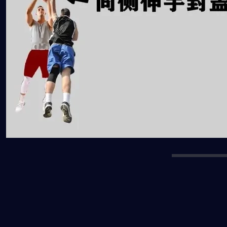
然而，一旦防守者在建立位置过程中存在“移动中接触”，判
罚标准将发生根本变化。例如，当进攻球员已开始上篮动
作，防守者才侧滑步横移封堵，即便双脚未完全离地，只要
其躯干或手臂侵入进攻者行进路径上的圆柱体，即构成阻挡